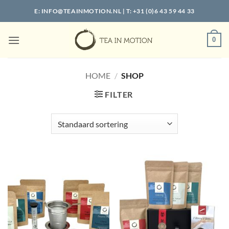
Ga
E:
INFO@TEAINMOTION.NL
| T: +31 (0)6 43 59 44 33
naar
inhoud
0
HOME
/
SHOP
FILTER