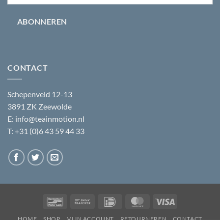
ABONNEREN
CONTACT
Schepenveld 12-13
3891 ZK Zeewolde
E:
info@teainmotion.nl
T: +31 (0)6 43 59 44 33
Bancontact
Bank
IDeal
MasterCard
Visa
Transfer
HOME
SHOP
MIJN ACCOUNT
RETOURNEREN
CONTACT