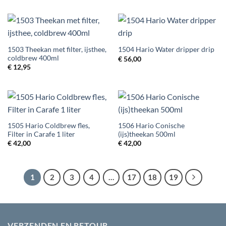
1503 Theekan met filter, ijsthee,
1504 Hario Water dripper drip
coldbrew 400ml
€
56,00
€
12,95
1505 Hario Coldbrew fles,
1506 Hario Conische
Filter in Carafe 1 liter
(ijs)theekan 500ml
€
42,00
€
42,00
1
2
3
4
…
17
18
19
VERZENDEN EN RETOUR