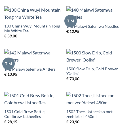
TIM
130 China Wuyi Mountain Tong
140 Malawi Satemwa Needles
Mu White Tea
€
12.95
€
59.00
TIM
1500 Slow Drip, Cold Brewer
142 Malawi Satemwa Antlers
‘Ooika’
€
10.95
€
73,00
1501 Cold Brew Bottle,
1502 Thee, IJstheekan met
Coldbrew IJstheefles
zeefdeksel 450ml
€
28,15
€
23,90