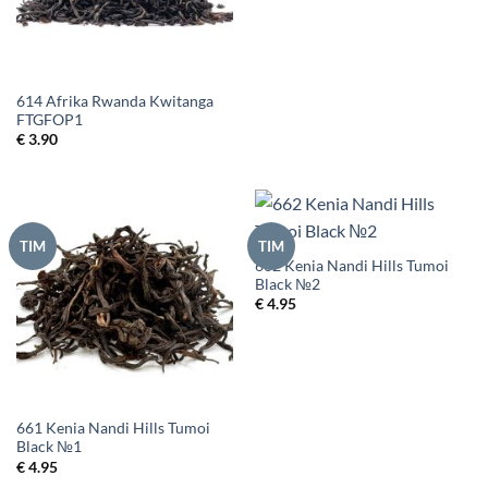
614 Afrika Rwanda Kwitanga
FTGFOP1
€
3.90
TIM
TIM
662 Kenia Nandi Hills Tumoi
Black №2
€
4.95
661 Kenia Nandi Hills Tumoi
Black №1
€
4.95