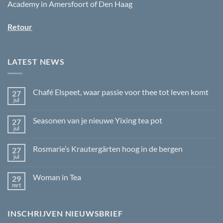
Academy in Amersfoort of Den Haag
Retour
LATEST NEWS
Chafé Elspeet, waar passie voor thee tot leven komt
27
jul
Geen
reacties
op
Seasonen van je nieuwe Yixing tea pot
27
Chafé
Elspeet,
jul
Geen
waar
reacties
passie
op
voor
Rosmarie’s Krautergärten hoog in de bergen
27
Seasonen
thee
van
jul
Geen
tot
je
reacties
leven
nieuwe
op
komt
Yixing
Woman in Tea
29
Rosmarie’s
tea
Krautergärten
mrt
Geen
pot
hoog
reacties
in
op
de
Woman
bergen
INSCHRIJVEN NIEUWSBRIEF
in
Tea