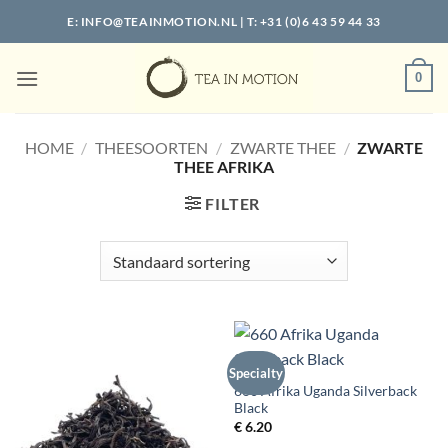
Ga
E:
INFO@TEAINMOTION.NL
| T: +31 (0)6 43 59 44 33
naar
inhoud
0
HOME
/
THEESOORTEN
/
ZWARTE THEE
/
ZWARTE
THEE AFRIKA
FILTER
Specialty
660 Afrika Uganda Silverback
Black
€
6.20