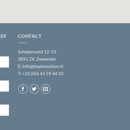
IEF
CONTACT
Schepenveld 12-13
3891 ZK Zeewolde
E:
info@teainmotion.nl
T: +31 (0)6 43 59 44 33