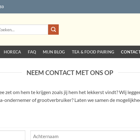
 33
eken
r:
HORECA
FAQ
MIJN BLOG
TEA & FOOD PAIRING
CONTAC
NEEM CONTACT MET ONS OP
e zet om hem te krijgen zoals jij hem het lekkerst vindt? Wij leggen
ca-ondernemer of grootverbruiker? Laten we samen de mogelijkh