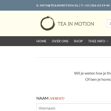
Ga
E:
INFO@TEAINMOTION.NL
| T: +31 (0)6 43 59 44
naar
inhoud
Zo
naa
HOME
OVER ONS
SHOP
THEE INFO
Wil je weten hoe je the
Of ben je hore
NAAM
(VEREIST)