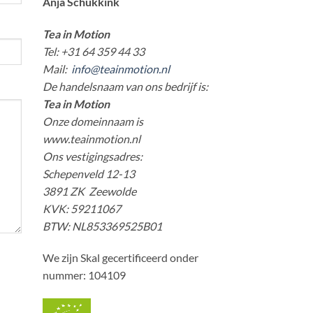
Anja Schukkink
Tea in Motion
Tel: +31 64 359 44 33
Mail:
info@teainmotion.nl
De handelsnaam van ons bedrijf is:
Tea in Motion
Onze domeinnaam is
www.teainmotion.nl
Ons vestigingsadres:
Schepenveld 12-13
3891 ZK Zeewolde
KVK: 59211067
BTW: NL853369525B01
We zijn Skal gecertificeerd onder
nummer: 104109