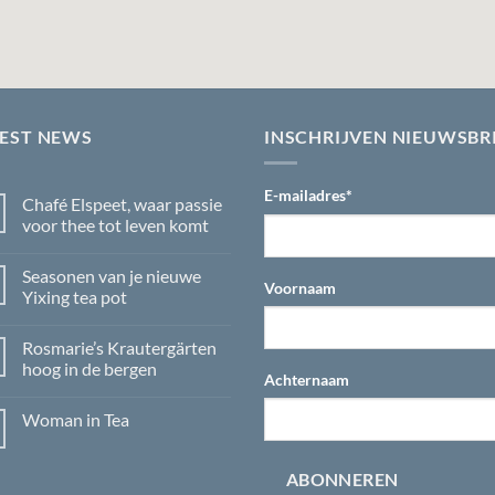
TEST NEWS
INSCHRIJVEN NIEUWSBR
E-mailadres
*
Chafé Elspeet, waar passie
voor thee tot leven komt
Geen
reacties
Seasonen van je nieuwe
op
Voornaam
Chafé
Yixing tea pot
Elspeet,
waar
Geen
passie
reacties
Rosmarie’s Krautergärten
voor
op
thee
Seasonen
hoog in de bergen
tot
van
Achternaam
leven
je
Geen
komt
nieuwe
reacties
Woman in Tea
Yixing
op
tea
Rosmarie’s
Geen
pot
Krautergärten
reacties
hoog
op
ABONNEREN
in
Woman
de