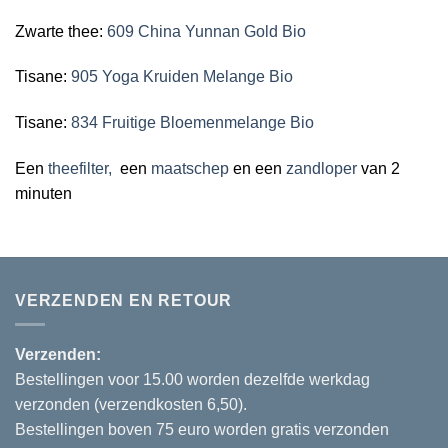
Zwarte thee:
609 China Yunnan Gold Bio
Tisane:
905 Yoga Kruiden Melange Bio
Tisane:
834 Fruitige Bloemenmelange Bio
Een
theefilter,
een
maatschep
en een
zandloper
van 2
minuten
VERZENDEN EN RETOUR
Verzenden:
Bestellingen voor 15.00 worden dezelfde werkdag
verzonden (verzendkosten 6,50).
Bestellingen boven 75 euro worden gratis verzonden