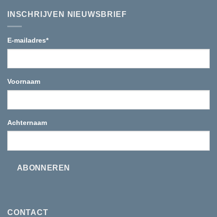
op
de
Woman
bergen
INSCHRIJVEN NIEUWSBRIEF
in
Tea
E-mailadres
*
Voornaam
Achternaam
ABONNEREN
CONTACT