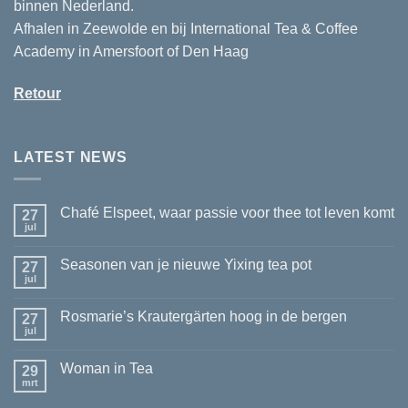
binnen Nederland.
Afhalen in Zeewolde en bij International Tea & Coffee
Academy in Amersfoort of Den Haag
Retour
LATEST NEWS
Chafé Elspeet, waar passie voor thee tot leven komt
27
jul
Geen
reacties
op
Seasonen van je nieuwe Yixing tea pot
27
Chafé
Elspeet,
jul
Geen
waar
reacties
passie
op
voor
Rosmarie’s Krautergärten hoog in de bergen
27
Seasonen
thee
van
jul
Geen
tot
je
reacties
leven
nieuwe
op
komt
Yixing
Woman in Tea
29
Rosmarie’s
tea
Krautergärten
mrt
Geen
pot
hoog
reacties
in