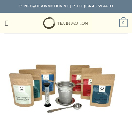
Ga
E:
INFO@TEAINMOTION.NL
| T: +31 (0)6 43 59 44 33
naar
inhoud
0