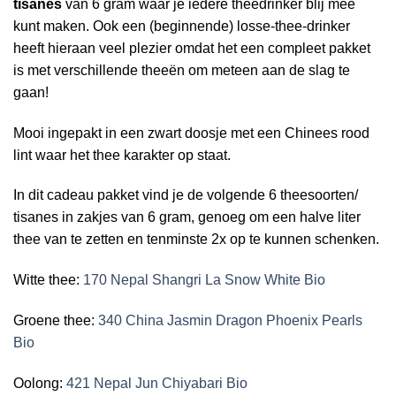
tisanes
van 6 gram waar je iedere theedrinker blij mee
kunt maken. Ook een (beginnende) losse-thee-drinker
heeft hieraan veel plezier omdat het een compleet pakket
is met verschillende theeën om meteen aan de slag te
gaan!
Mooi ingepakt in een zwart doosje met een Chinees rood
lint waar het thee karakter op staat.
In dit cadeau pakket vind je de volgende 6 theesoorten/
tisanes in zakjes van 6 gram, genoeg om een halve liter
thee van te zetten en tenminste 2x op te kunnen schenken.
Witte thee:
170 Nepal Shangri La Snow White Bio
Groene thee:
340 China Jasmin Dragon Phoenix Pearls
Bio
Oolong:
421 Nepal Jun Chiyabari Bio