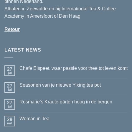
binnen Nederland.
Afhalen in Zeewolde en bij International Tea & Coffee
Academy in Amersfoort of Den Haag
Retour
LATEST NEWS
Chafé Elspeet, waar passie voor thee tot leven komt
27
jul
Geen
reacties
op
Seasonen van je nieuwe Yixing tea pot
27
Chafé
Elspeet,
jul
Geen
waar
reacties
passie
op
voor
Rosmarie’s Krautergärten hoog in de bergen
27
Seasonen
thee
van
jul
Geen
tot
je
reacties
leven
nieuwe
op
komt
Yixing
Woman in Tea
29
Rosmarie’s
tea
Krautergärten
mrt
Geen
pot
hoog
reacties
in
op