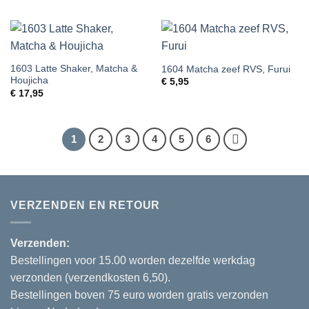
1603 Latte Shaker, Matcha &
1604 Matcha zeef RVS, Furui
Houjicha
€
5,95
€
17,95
1
2
3
4
5
6
VERZENDEN EN RETOUR
Verzenden:
Bestellingen voor 15.00 worden dezelfde werkdag
verzonden (verzendkosten 6,50).
Bestellingen boven 75 euro worden gratis verzonden