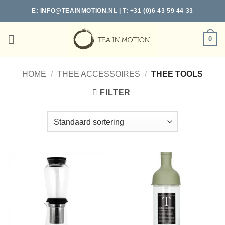
Ga
E:
INFO@TEAINMOTION.NL
| T: +31 (0)6 43 59 44 33
naar
inhoud
0
HOME
/
THEE ACCESSOIRES
/
THEE TOOLS
FILTER