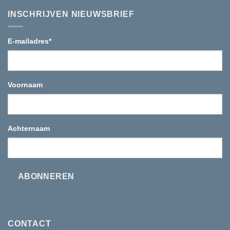
de
Woman
bergen
INSCHRIJVEN NIEUWSBRIEF
in
Tea
E-mailadres
*
Voornaam
Achternaam
ABONNEREN
CONTACT