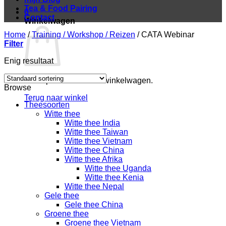
Tea & Food Pairing
0
Contact
Winkelwagen
Home
/
Training / Workshop / Reizen
/
CATA Webinar
Filter
Enig resultaat
Geen producten in de winkelwagen.
Browse
Terug naar winkel
Theesoorten
Witte thee
Witte thee India
Witte thee Taiwan
Witte thee Vietnam
Witte thee China
Witte thee Afrika
Witte thee Uganda
Witte thee Kenia
Witte thee Nepal
Gele thee
Gele thee China
Groene thee
Groene thee Vietnam