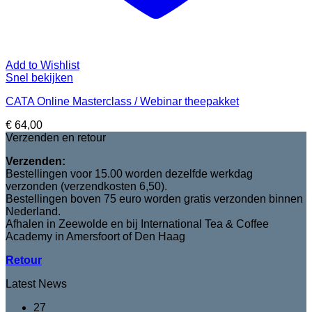
Add to Wishlist
Snel bekijken
CATA Online Masterclass / Webinar theepakket
€
64,00
Verzenden en retour
Verzenden:
Bestellingen voor 15.00 worden dezelfde werkdag
verzonden (verzendkosten 6,50).
Bestellingen boven 75 euro worden gratis verzonden binnen
Nederland.
Afhalen in Zeewolde en bij International Tea & Coffee
Academy in Amersfoort of Den Haag
Retour
Latest News
27