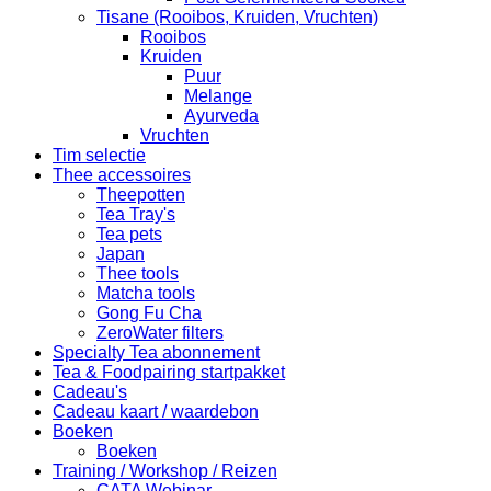
Tisane (Rooibos, Kruiden, Vruchten)
Rooibos
Kruiden
Puur
Melange
Ayurveda
Vruchten
Tim selectie
Thee accessoires
Theepotten
Tea Tray's
Tea pets
Japan
Thee tools
Matcha tools
Gong Fu Cha
ZeroWater filters
Specialty Tea abonnement
Tea & Foodpairing startpakket
Cadeau's
Cadeau kaart / waardebon
Boeken
Boeken
Training / Workshop / Reizen
CATA Webinar