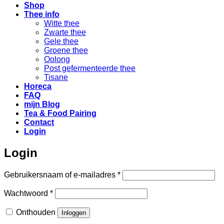
Shop
Thee info
Witte thee
Zwarte thee
Gele thee
Groene thee
Oolong
Post gefermenteerde thee
Tisane
Horeca
FAQ
mijn Blog
Tea & Food Pairing
Contact
Login
Login
Vereist
Gebruikersnaam of e-mailadres
*
Vereist
Wachtwoord
*
Onthouden
Inloggen