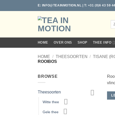
Ga
E:
INFO@TEAINMOTION.NL
| T: +31 (0)6 43 59 4
naar
inhoud
Zo
naa
HOME
OVER ONS
SHOP
THEE INFO
HOME
/
THEESOORTEN
/
TISANE (R
ROOIBOS
BROWSE
Rooi
vlin
Theesoorten
L
Witte thee
Gele thee