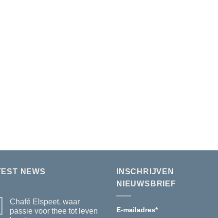
TEST NEWS
INSCHRIJVEN
NIEUWSBRIEF
Chafé Elspeet, waar
E-mailadres
*
passie voor thee tot leven