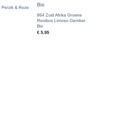
 Perzik & Roze
864 Zuid Afrika Groene
Rooibos Limoen Gember
Bio
€
5.95