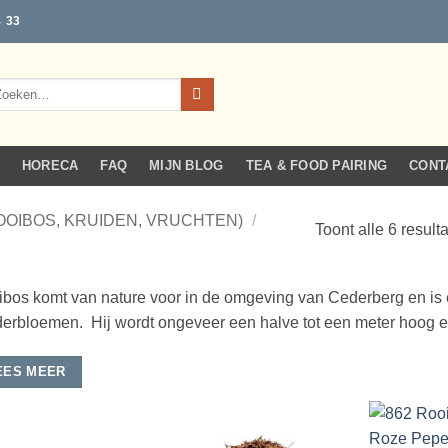
4 33
eken
r:
HORECA
FAQ
MIJN BLOG
TEA & FOOD PAIRING
CONT
OOIBOS, KRUIDEN, VRUCHTEN)
/
Toont alle 6 result
bos komt van nature voor in de omgeving van Cederberg en is ee
derbloemen. Hij wordt ongeveer een halve tot een meter hoog e
EES MEER