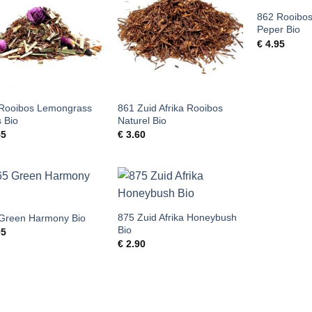
862 Rooibos
Peper Bio
€
4.95
Rooibos Lemongrass
861 Zuid Afrika Rooibos
 Bio
Naturel Bio
55
€
3.60
875 Zuid Afrika Honeybush
Green Harmony Bio
Bio
95
€
2.90