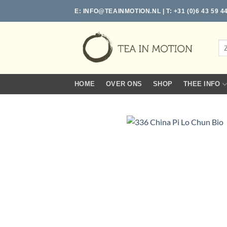
Ga
E:
INFO@TEAINMOTION.NL
| T: +31 (0)6 43 59 4
naar
inhoud
Zo
naa
HOME
OVER ONS
SHOP
THEE INFO