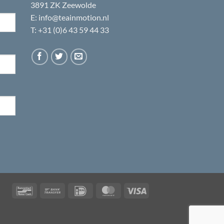
3891 ZK Zeewolde
E:
info@teainmotion.nl
T: +31 (0)6 43 59 44 33
Bancontact
Bank
IDeal
MasterCard
Visa
Transfer