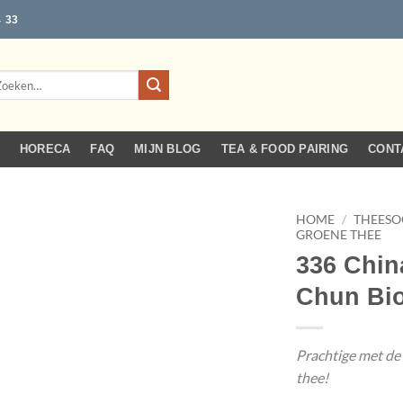
4 33
eken
r:
HORECA
FAQ
MIJN BLOG
TEA & FOOD PAIRING
CONT
HOME
/
THEESO
GROENE THEE
336 Chin
Chun Bi
Prachtige met de
thee!