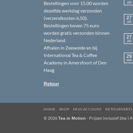
Bestellingen voor 15.00 worden
jul
dezelfde werkdag verzonden
(verzendkosten 6,50).
27
jul
Bestellingen boven 75 euro
worden gratis verzonden binnen
27
Nederland.
jul
Afhalen in Zeewolde en bij
International Tea & Coffee
29
mrt
Academy in Amersfoort of Den
Haag
Retour
HOME
SHOP
MIJN ACCOUNT
RETOURNERE
© 2026
- Prijzen inclusief btw |
A
Tea in Motion