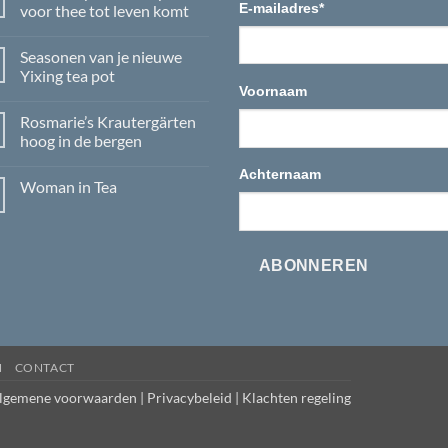
E-mailadres
*
voor thee tot leven komt
Geen
reacties
Seasonen van je nieuwe
op
Chafé
Yixing tea pot
Elspeet,
Voornaam
waar
Geen
passie
reacties
Rosmarie’s Krautergärten
voor
op
thee
Seasonen
hoog in de bergen
tot
van
leven
je
Geen
Achternaam
komt
nieuwe
reacties
Woman in Tea
Yixing
op
tea
Rosmarie’s
Geen
pot
Krautergärten
reacties
hoog
op
in
Woman
de
in
ABONNEREN
bergen
Tea
N
CONTACT
lgemene voorwaarden
|
Privacybeleid
|
Klachten regeling