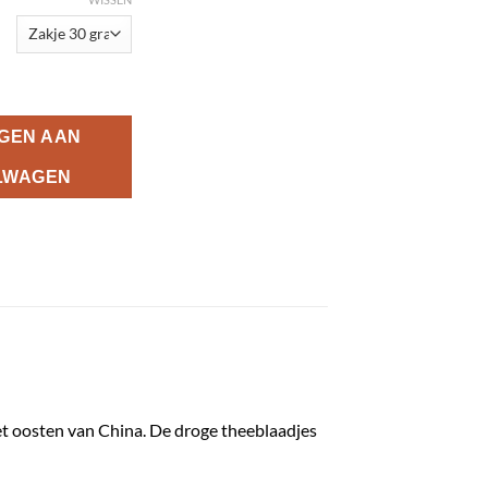
Chun Bio aantal
GEN AAN
LWAGEN
het oosten van China. De droge theeblaadjes