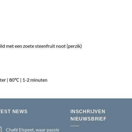
mild met een zoete steenfruit noot (perzik)
ter |
80℃ |
1-2 minuten
TEST NEWS
INSCHRIJVEN
NIEUWSBRIEF
Chafé Elspeet, waar passie