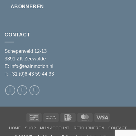
ABONNEREN
CONTACT
Schepenveld 12-13
3891 ZK Zeewolde
E:
info@teainmotion.nl
T: +31 (0)6 43 59 44 33
Bancontact
Bank
IDeal
MasterCard
Visa
Transfer
HOME
SHOP
MIJN ACCOUNT
RETOURNEREN
CONTACT