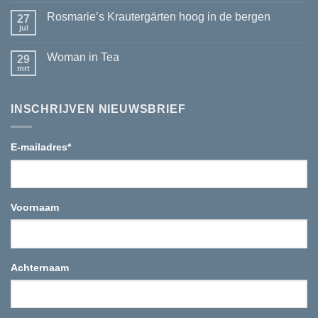
reacties
passie
op
voor
Rosmarie’s Krautergärten hoog in de bergen
27
Seasonen
thee
van
jul
Geen
tot
je
reacties
leven
nieuwe
op
komt
Yixing
Woman in Tea
29
Rosmarie’s
tea
Krautergärten
mrt
Geen
pot
hoog
reacties
in
op
de
Woman
bergen
INSCHRIJVEN NIEUWSBRIEF
in
Tea
E-mailadres
*
Voornaam
Achternaam