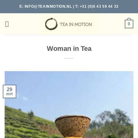
Ga
E:
INFO@TEAINMOTION.NL
| T: +31 (0)6 43 59 44 33
naar
inhoud
0
Woman in Tea
29
mrt