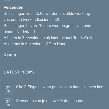
Verzenden:
Bestellingen voor 15.00 worden dezelfde werkdag
verzonden (verzendkosten 6,50).
Bestellingen boven 75 euro worden gratis verzonden
binnen Nederland.
Afhalen in Zeewolde en bij International Tea & Coffee
Academy in Amersfoort of Den Haag
Retour
LATEST NEWS
Chafé Elspeet, waar passie voor thee tot leven komt
27
jul
Geen
reacties
op
Seasonen van je nieuwe Yixing tea pot
27
Chafé
Elspeet,
jul
Geen
waar