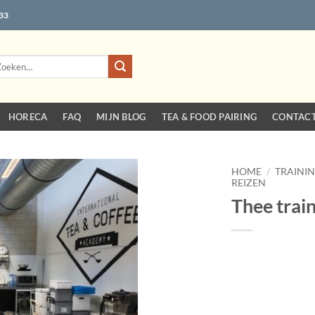
 33
eken
r:
HORECA
FAQ
MIJN BLOG
TEA & FOOD PAIRING
CONTAC
HOME
/
TRAININ
REIZEN
Thee trai