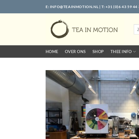
Ga
E:
INFO@TEAINMOTION.NL
| T: +31 (0)6 43 59 44
naar
inhoud
Zo
naa
HOME
OVER ONS
SHOP
THEE INFO