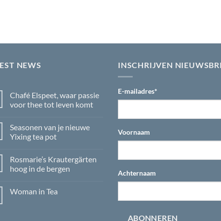
TEST NEWS
INSCHRIJVEN NIEUWSBR
E-mailadres
*
Chafé Elspeet, waar passie
voor thee tot leven komt
Geen
reacties
Seasonen van je nieuwe
op
Voornaam
Chafé
Yixing tea pot
Elspeet,
waar
Geen
passie
reacties
Rosmarie’s Krautergärten
voor
op
thee
Seasonen
hoog in de bergen
tot
van
Achternaam
leven
je
Geen
komt
nieuwe
reacties
Woman in Tea
Yixing
op
tea
Rosmarie’s
Geen
pot
Krautergärten
reacties
hoog
op
ABONNEREN
in
Woman