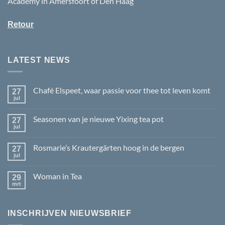
Academy in Amersfoort of Den Haag
Retour
LATEST NEWS
Chafé Elspeet, waar passie voor thee tot leven komt
27
jul
Geen
reacties
op
Seasonen van je nieuwe Yixing tea pot
27
Chafé
Elspeet,
jul
Geen
waar
reacties
passie
op
voor
Rosmarie’s Krautergärten hoog in de bergen
27
Seasonen
thee
van
jul
Geen
tot
je
reacties
leven
nieuwe
op
komt
Yixing
Woman in Tea
29
Rosmarie’s
tea
Krautergärten
mrt
Geen
pot
hoog
reacties
in
op
de
Woman
bergen
INSCHRIJVEN NIEUWSBRIEF
in
Tea