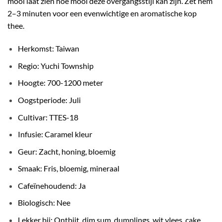
mooi laat zien hoe mooi deze overgangsstijl kan zijn. Zet hem
2–3 minuten voor een evenwichtige en aromatische kop
thee.
Herkomst: Taiwan
Regio: Yuchi Township
Hoogte: 700-1200 meter
Oogstperiode: Juli
Cultivar: TTES-18
Infusie: Caramel kleur
Geur: Zacht, honing, bloemig
Smaak: Fris, bloemig, mineraal
Cafeïnehoudend: Ja
Biologisch: Nee
Lekker bij: Ontbijt, dim sum, dumplings, wit vlees, cake,