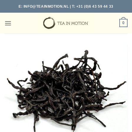
Ga
E:
INFO@TEAINMOTION.NL
| T: +31 (0)6 43 59 44 33
naar
inhoud
0