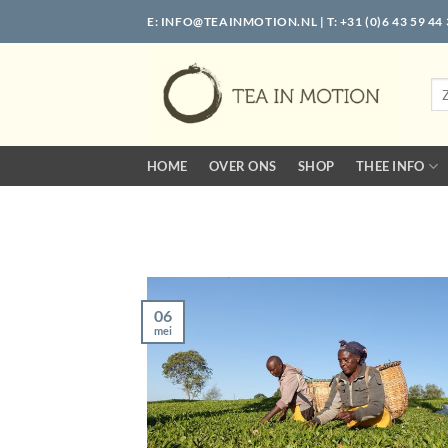
Ga
E:
INFO@TEAINMOTION.NL
| T: +31 (0)6 43 59 44
naar
inhoud
Zo
naa
HOME
OVER ONS
SHOP
THEE INFO
06
mei