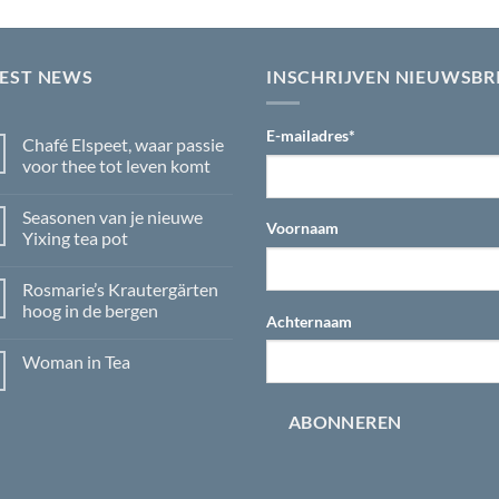
TEST NEWS
INSCHRIJVEN NIEUWSBR
E-mailadres
*
Chafé Elspeet, waar passie
voor thee tot leven komt
Geen
reacties
Seasonen van je nieuwe
op
Voornaam
Chafé
Yixing tea pot
Elspeet,
waar
Geen
passie
reacties
Rosmarie’s Krautergärten
voor
op
thee
Seasonen
hoog in de bergen
tot
van
Achternaam
leven
je
Geen
komt
nieuwe
reacties
Woman in Tea
Yixing
op
tea
Rosmarie’s
Geen
pot
Krautergärten
reacties
hoog
op
ABONNEREN
in
Woman
de
in
bergen
Tea