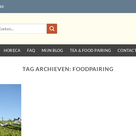
 33
eken
r:
HORECA
FAQ
MIJN BLOG
TEA & FOOD PAIRING
CONTAC
TAG ARCHIEVEN:
FOODPAIRING